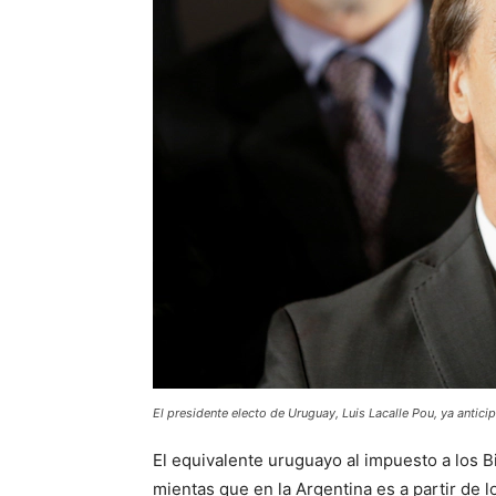
El presidente electo de Uruguay, Luis Lacalle Pou, ya antici
El equivalente uruguayo al impuesto a los B
mientas que en la Argentina es a partir de