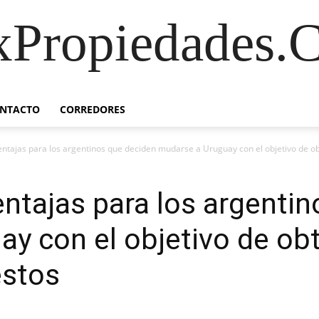
xPropiedades.
NTACTO
CORREDORES
entajas para los argentinos que deciden mudarse a Uruguay con el objetivo de ob
entajas para los argenti
y con el objetivo de obt
estos