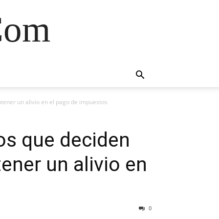
Com
tener un alivio en el pago de impuestos
nos que deciden
ener un alivio en
0