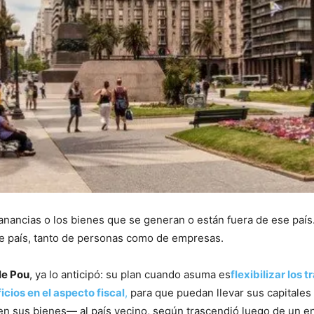
ganancias o los bienes que se generan o están fuera de ese pa
se país, tanto de personas como de empresas.
le Pou
, ya lo anticipó: su plan cuando asuma es
flexibilizar los
icios en el aspecto fiscal
,
para que puedan llevar sus capitales 
n sus bienes— al país vecino, según trascendió luego de un e