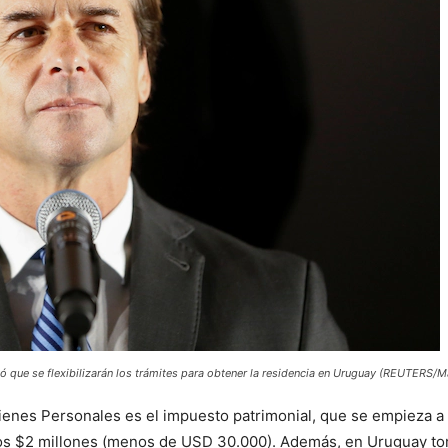
pó que se flexibilizarán los trámites para obtener la residencia en Uruguay (REUTERS/M
ienes Personales es el impuesto patrimonial, que se empieza a t
 los $2 millones (menos de USD 30.000). Además, en Uruguay to