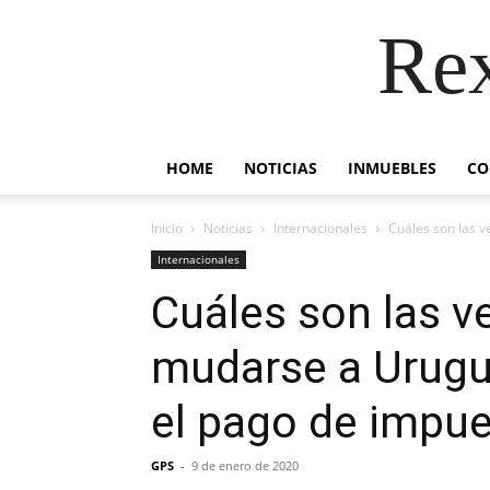
Re
HOME
NOTICIAS
INMUEBLES
CO
Inicio
Noticias
Internacionales
Cuáles son las v
Internacionales
Cuáles son las v
mudarse a Urugua
el pago de impu
GPS
-
9 de enero de 2020